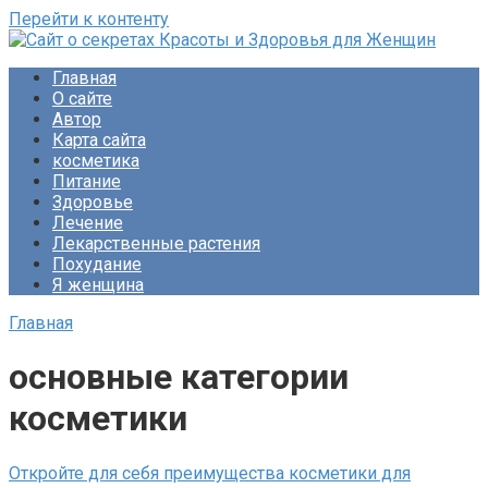
Перейти к контенту
Сайт о секретах Красоты и Здоровья для Женщин
Раскройте тайны ухода за собой, питания и народной
Главная
медицины. Советы по похудению и обретению женского
О сайте
счастья. Будьте прекрасны!
Автор
Карта сайта
косметика
Питание
Здоровье
Лечение
Лекарственные растения
Похудание
Я женщина
Главная
основные категории
косметики
Откройте для себя преимущества косметики для