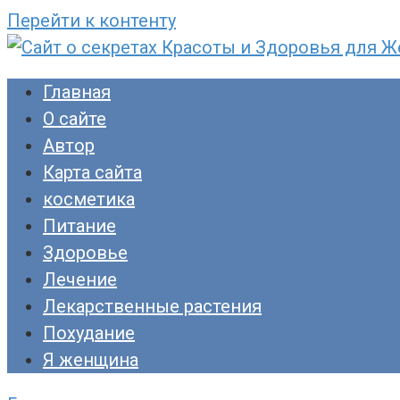
Перейти к контенту
Сайт о секретах Красоты и Здоровья для Ж
Раскройте тайны ухода за собой, питания и
Главная
прекрасны!
О сайте
Автор
Карта сайта
косметика
Питание
Здоровье
Лечение
Лекарственные растения
Похудание
Я женщина