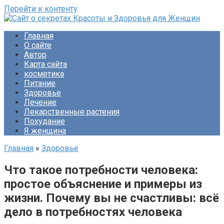
Перейти к контенту
Сайт о секретах Красоты и Здоровья для Женщин
Раскройте тайны ухода за собой, питания и народной
Главная
медицины. Советы по похудению и обретению женского
О сайте
счастья. Будьте прекрасны!
Автор
Карта сайта
косметика
Питание
Здоровье
Лечение
Лекарственные растения
Похудание
Я женщина
Главная
»
Здоровье
Что такое потребности человека:
простое объяснение и примеры из
жизни. Почему вы не счастливы: всё
дело в потребностях человека