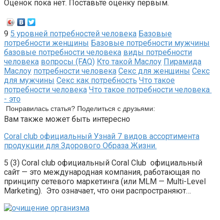
Оценок пока нет. Поставьте оценку первым.
9
5 уровней потребностей человека
Базовые
потребности женщины
Базовые потребности мужчины
базовые потребности человека
виды потребности
человека
вопросы (FAQ)
Кто такой Маслоу
Пирамида
Маслоу
потребности человека
Секс для женщины
Секс
для мужчины
Секс как потребность
Что такое
потребности человека
Что такое потребности человека
- это
Понравилась статья? Поделиться с друзьями:
Вам также может быть интересно
Coral club официальный Узнай 7 видов ассортимента
продукции для Здорового Образа Жизни.
5 (3) Coral club официальный Coral Club официальный
сайт — это международная компания, работающая по
принципу сетевого маркетинга (или MLM — Multi-Level
Marketing). Это означает, что они распространяют…