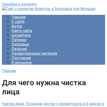
Перейти к контенту
Сайт о секретах Красоты и Здоровья для Женщин
Раскройте тайны ухода за собой, питания и народной
Главная
медицины. Советы по похудению и обретению женского
О сайте
счастья. Будьте прекрасны!
Автор
Карта сайта
косметика
Питание
Здоровье
Лечение
Лекарственные растения
Похудание
Я женщина
Главная
Для чего нужна чистка
лица
Чистка лица: 10 видов чистки у косметолога и 5 видов в