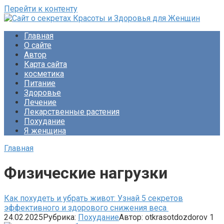
Перейти к контенту
Сайт о секретах Красоты и Здоровья для Женщин
Раскройте тайны ухода за собой, питания и народной
Главная
медицины. Советы по похудению и обретению женского
О сайте
счастья. Будьте прекрасны!
Автор
Карта сайта
косметика
Питание
Здоровье
Лечение
Лекарственные растения
Похудание
Я женщина
Главная
Физические нагрузки
Как похудеть и убрать живот: Узнай 5 секретов
эффективного и здорового снижения веса
24.02.2025
Рубрика:
Похудание
Автор:
otkrasotdozdorov
1