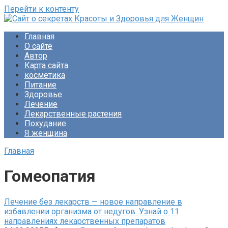
Перейти к контенту
Сайт о секретах Красоты и Здоровья для Женщин
Раскройте тайны ухода за собой, питания и народной
Главная
медицины. Советы по похудению и обретению женского
О сайте
счастья. Будьте прекрасны!
Автор
Карта сайта
косметика
Питание
Здоровье
Лечение
Лекарственные растения
Похудание
Я женщина
Главная
Гомеопатия
Лечение без лекарств — новое направление в
избавлении организма от недугов. Узнай о 11
направлениях лекарственных препаратов