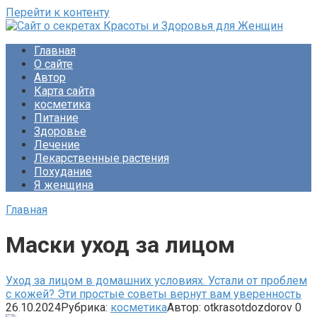
Перейти к контенту
Сайт о секретах Красоты и Здоровья для Женщин
Раскройте тайны ухода за собой, питания и народной
Главная
медицины. Советы по похудению и обретению женского
О сайте
счастья. Будьте прекрасны!
Автор
Карта сайта
косметика
Питание
Здоровье
Лечение
Лекарственные растения
Похудание
Я женщина
Главная
Маски уход за лицом
Уход за лицом в домашних условиях. Устали от проблем
с кожей? Эти простые советы вернут вам уверенность
26.10.2024
Рубрика:
косметика
Автор:
otkrasotdozdorov
0