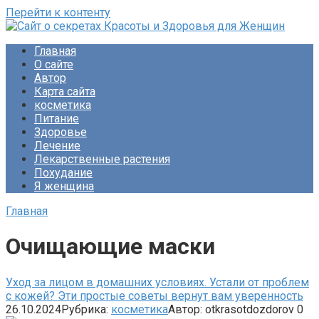
Перейти к контенту
Сайт о секретах Красоты и Здоровья для Женщин
Раскройте тайны ухода за собой, питания и народной
Главная
медицины. Советы по похудению и обретению женского
О сайте
счастья. Будьте прекрасны!
Автор
Карта сайта
косметика
Питание
Здоровье
Лечение
Лекарственные растения
Похудание
Я женщина
Главная
Очищающие маски
Уход за лицом в домашних условиях. Устали от проблем
с кожей? Эти простые советы вернут вам уверенность
26.10.2024
Рубрика:
косметика
Автор:
otkrasotdozdorov
0