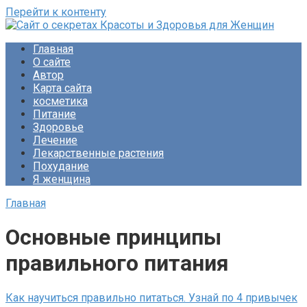
Перейти к контенту
Сайт о секретах Красоты и Здоровья для Женщин
Раскройте тайны ухода за собой, питания и народной
Главная
медицины. Советы по похудению и обретению женского
О сайте
счастья. Будьте прекрасны!
Автор
Карта сайта
косметика
Питание
Здоровье
Лечение
Лекарственные растения
Похудание
Я женщина
Главная
Основные принципы
правильного питания
Как научиться правильно питаться. Узнай по 4 привычек