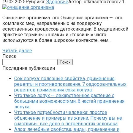
19.03.2025
Рубрика:
Здоровье
Автор:
otkrasotdozdorov
1
Очищение организма это Очищение организма — это
комплекс мер, направленных на поддержку
естественных процессов детоксикации. В медицинской
практике термины «шлаки» и «токсины» часто
используются в более широком контексте, чем…
Читать далее
Поиск
Поиск
Последние публикации
Сок лопуха: полезные свойства, применение,
рецепты и противопоказания. 7 оздоровительных
рецептов применения сока лопуха.
Что такое лопух — лекарственное растение с
большими возможностями. 6 частей применения
лопуха.
Что такое потребности человека: простое
объяснение и примеры из жизни. Почему вы не
счастливы: всё дело в потребностях человека
Алоэ: лечебные свойства, виды, применение и