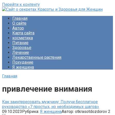
Перейти к контенту
Сайт о секретах Красоты и Здоровья для Женщин
Раскройте тайны ухода за собой, питания и народной
Главная
медицины. Советы по похудению и обретению женского
О сайте
счастья. Будьте прекрасны!
Автор
Карта сайта
косметика
Питание
Здоровье
Лечение
Лекарственные растения
Похудание
Я женщина
Главная
привлечение внимания
Как заинтересовать мужчину: Получи бесплатное
руководство «7 простых, но необходимых шагов»
09.10.2023
Рубрика:
Я женщина
Автор:
otkrasotdozdorov
2