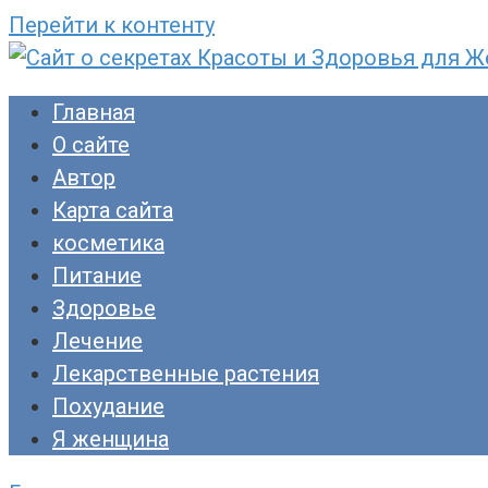
Перейти к контенту
Сайт о секретах Красоты и Здоровья для Ж
Раскройте тайны ухода за собой, питания и
Главная
прекрасны!
О сайте
Автор
Карта сайта
косметика
Питание
Здоровье
Лечение
Лекарственные растения
Похудание
Я женщина