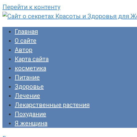
Перейти к контенту
Сайт о секретах Красоты и Здоровья для Ж
Раскройте тайны ухода за собой, питания и
Главная
прекрасны!
О сайте
Автор
Карта сайта
косметика
Питание
Здоровье
Лечение
Лекарственные растения
Похудание
Я женщина