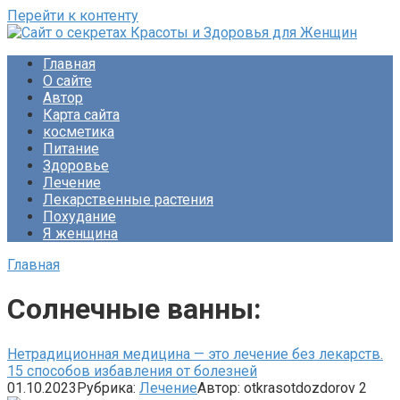
Перейти к контенту
Сайт о секретах Красоты и Здоровья для Женщин
Раскройте тайны ухода за собой, питания и народной
Главная
медицины. Советы по похудению и обретению женского
О сайте
счастья. Будьте прекрасны!
Автор
Карта сайта
косметика
Питание
Здоровье
Лечение
Лекарственные растения
Похудание
Я женщина
Главная
Солнечные ванны:
Нетрадиционная медицина — это лечение без лекарств.
15 способов избавления от болезней
01.10.2023
Рубрика:
Лечение
Автор:
otkrasotdozdorov
2