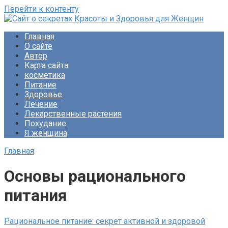
Перейти к контенту
Сайт о секретах Красоты и Здоровья для Женщин
Раскройте тайны ухода за собой, питания и народной
Главная
медицины. Советы по похудению и обретению женского
О сайте
счастья. Будьте прекрасны!
Автор
Карта сайта
косметика
Питание
Здоровье
Лечение
Лекарственные растения
Похудание
Я женщина
Главная
Основы рационального
питания
Рациональное питание: секрет активной и здоровой