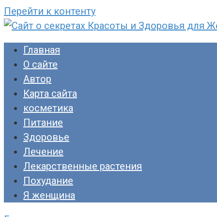
Перейти к контенту
Сайт о секретах Красоты и Здоровья для Ж
Раскройте тайны ухода за собой, питания и
Главная
прекрасны!
О сайте
Автор
Карта сайта
косметика
Питание
Здоровье
Лечение
Лекарственные растения
Похудание
Я женщина