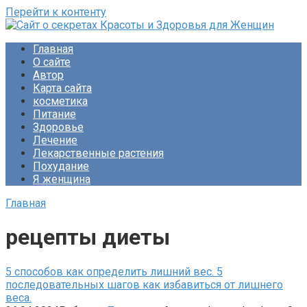
Перейти к контенту
Сайт о секретах Красоты и Здоровья для Женщин
Раскройте тайны ухода за собой, питания и народной
Главная
медицины. Советы по похудению и обретению женского
О сайте
счастья. Будьте прекрасны!
Автор
Карта сайта
косметика
Питание
Здоровье
Лечение
Лекарственные растения
Похудание
Я женщина
Главная
рецепты диеты
5 способов как определить лишний вес. 5
последовательных шагов как избавиться от лишнего
веса.