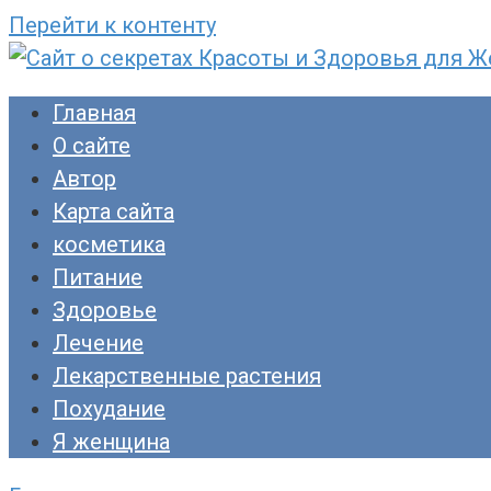
Перейти к контенту
Сайт о секретах Красоты и Здоровья для Ж
Раскройте тайны ухода за собой, питания и
Главная
прекрасны!
О сайте
Автор
Карта сайта
косметика
Питание
Здоровье
Лечение
Лекарственные растения
Похудание
Я женщина