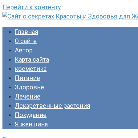
Перейти к контенту
Сайт о секретах Красоты и Здоровья для Ж
Раскройте тайны ухода за собой, питания и
Главная
прекрасны!
О сайте
Автор
Карта сайта
косметика
Питание
Здоровье
Лечение
Лекарственные растения
Похудание
Я женщина