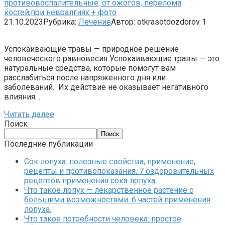
противовоспалительные, от ожогов, перелома
костей,при невралгиях + фото
21.10.2023
Рубрика:
Лечение
Автор:
otkrasotdozdorov
1
Успокаивающие травы — природное решение
человеческого равновесия Успокаивающие травы — это
натуральные средства, которые помогут вам
расслабиться после напряженного дня или
заболеваний. Их действие не оказывает негативного
влияния…
Читать далее
Поиск
Поиск
Последние публикации
Сок лопуха: полезные свойства, применение,
рецепты и противопоказания. 7 оздоровительных
рецептов применения сока лопуха.
Что такое лопух — лекарственное растение с
большими возможностями. 6 частей применения
лопуха.
Что такое потребности человека: простое