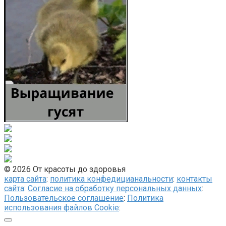
© 2026 От красоты до здоровья
карта сайта
:
политика конфедицианальности
:
контакты
сайта
:
Согласие на обработку персональных данных
:
Пользовательское соглашение
:
Политика
использования файлов Cookie
: