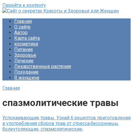
Перейти к контенту
Сайт о секретах Красоты и Здоровья для Женщин
Раскройте тайны ухода за собой, питания и народной
Главная
медицины. Советы по похудению и обретению женского
О сайте
счастья. Будьте прекрасны!
Автор
Карта сайта
косметика
Питание
Здоровье
Лечение
Лекарственные растения
Похудание
Я женщина
Главная
спазмолитические травы
Успокаивающие травы. Узнай 6 рецептов приготовления
и употребления сборов трав от стресса,бессонницы,
болеутоляющие, спазмолитические,