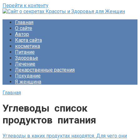
Перейти к контенту
Сайт о секретах Красоты и Здоровья для Женщин
Раскройте тайны ухода за собой, питания и народной
Главная
медицины. Советы по похудению и обретению женского
О сайте
счастья. Будьте прекрасны!
Автор
Карта сайта
косметика
Питание
Здоровье
Лечение
Лекарственные растения
Похудание
Я женщина
Главная
Углеводы список
продуктов питания
Углеводы в каких продуктах находятся. Для чего они