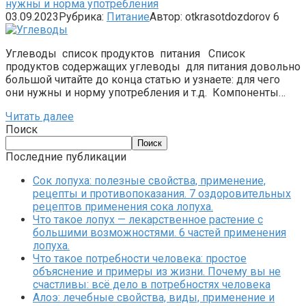
нужны и норма употребления
03.09.2023
Рубрика:
Питание
Автор:
otkrasotdozdorov
6
Углеводы список продуктов питания Список
продуктов содержащих углеводы для питания довольно
большой читайте до конца статью и узнаете: для чего
они нужны и норму употребления и т.д. Компоненты…
Читать далее
Поиск
Поиск
Последние публикации
Сок лопуха: полезные свойства, применение,
рецепты и противопоказания. 7 оздоровительных
рецептов применения сока лопуха.
Что такое лопух — лекарственное растение с
большими возможностями. 6 частей применения
лопуха.
Что такое потребности человека: простое
объяснение и примеры из жизни. Почему вы не
счастливы: всё дело в потребностях человека
Алоэ: лечебные свойства, виды, применение и