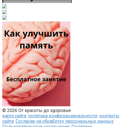
© 2026 От красоты до здоровья
карта сайта
:
политика конфедицианальности
:
контакты
сайта
:
Согласие на обработку персональных данных
:
Пользовательское соглашение
:
Политика