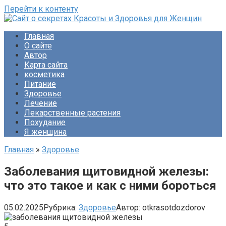
Перейти к контенту
Сайт о секретах Красоты и Здоровья для Женщин
Раскройте тайны ухода за собой, питания и народной
Главная
медицины. Советы по похудению и обретению женского
О сайте
счастья. Будьте прекрасны!
Автор
Карта сайта
косметика
Питание
Здоровье
Лечение
Лекарственные растения
Похудание
Я женщина
Главная
»
Здоровье
Заболевания щитовидной железы:
что это такое и как с ними бороться
05.02.2025
Рубрика:
Здоровье
Автор:
otkrasotdozdorov