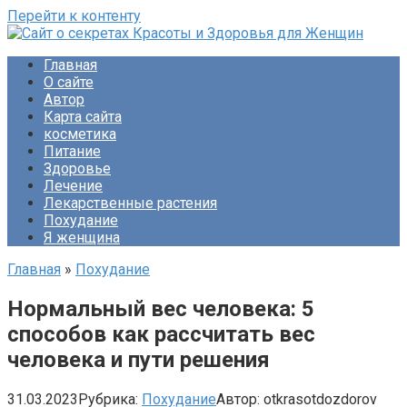
Перейти к контенту
Сайт о секретах Красоты и Здоровья для Женщин
Раскройте тайны ухода за собой, питания и народной
Главная
медицины. Советы по похудению и обретению женского
О сайте
счастья. Будьте прекрасны!
Автор
Карта сайта
косметика
Питание
Здоровье
Лечение
Лекарственные растения
Похудание
Я женщина
Главная
»
Похудание
Нормальный вес человека: 5
способов как рассчитать вес
человека и пути решения
31.03.2023
Рубрика:
Похудание
Автор:
otkrasotdozdorov