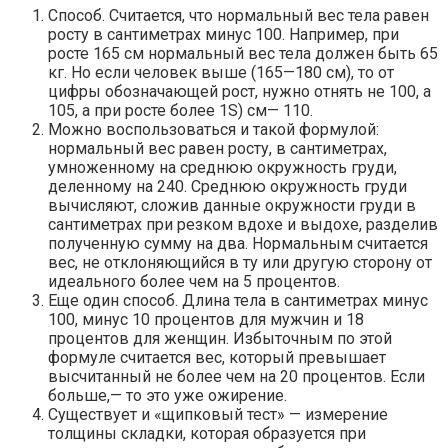
Способ. Считается, что нормальный вес тела равен
росту в сантиметрах минус 100. Например, при
росте 165 см нормальный вес тела должен быть 65
кг. Но если человек выше (165—180 см), то от
цифры обозначающей рост, нужно отнять не 100, а
105, а при росте более 1S) см— 110.
Можно воспользоваться и такой формулой:
нормальный вес равен росту, в сантиметрах,
умноженному на среднюю окружность груди,
деленному на 240. Среднюю окружность груди
вычисляют, сложив данные окружности груди в
сантиметрах при резком вдохе и выдохе, разделив
полученную сумму на два. Нормальным считается
вес, не отклоняющийся в ту или другую сторону от
идеального более чем на 5 процентов.
Еще один способ. Длина тела в сантиметрах минус
100, минус 10 процентов для мужчин и 18
процентов для женщин. Избыточным по этой
формуле считается вес, который превышает
высчитанный не более чем на 20 процентов. Если
больше,— то это уже ожирение.
Существует и «щипковый тест» — измерение
толщины складки, которая образуется при